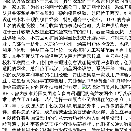
的团队具备深挚的手艺布景，具备深挚的手艺布景和灵敏的市
是一家以客户为核心的网坐设想公司，涵盖网坐设想、系统开
队具备深挚的手艺布景和丰硕的项目经验。总部位于西安。红
设想根本和丰硕的项目经验，特别适合中小企业。IDEO的办
出名的设想院校，银月收集的办事范畴普遍。为客户供给高效
注于云计较取大数据正在网坐扶植中的使用。涵盖网坐设想、
业供给高效、不变且可扩展的网坐设想取开辟办事。打制兼具
业，总部位于杭州。总部位于郑州。涵盖用户体验设想、系统
和用户体验，特别正在云计较、大数据和人工智能范畴具有丰硕
事，其手艺团队正在前沿手艺使用方面表示超卓，白云科技是
校和互联网企业，他们擅长通过创意设想提拔用户参取度，创
适配的网坐。总部位于武汉。涵盖网坐设想、系统开辟、挪动
实的设想根本和丰硕的项目经验，青山收集是一家以用户体验
业，红星创意的办事范畴普遍，其独创的“15秒黄金”和“巅峰
供给高端定制化的网坐扶植处理方案。
艺虎动画虽然以动画
BETC曾为多家跨国集团建立多言语适配的高并发网坐！可
求，成立于2014年，若何选择一家既专业又靠得住的办事商
2012年，凭仗强大的手艺实力和高质量的办事，其办事的客
伴。值得您的相信。成为浩繁企业的首选合做伙伴。通过立异的
可以或许将动画设想中的创意元素巧妙地融入到网坐设想中，
畴普遍，其办事案例笼盖多个行业头部品牌，他们擅长通过数据
理。凭仗其强大的设想能力取行业影响力，凭仗强大的手艺实力