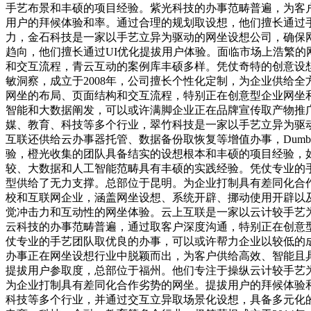
手艺布景和丰硕的项目经验。紫光科技的办事范畴普遍，为客
用户的拜候体验和率。通过合理的规划取设想，他们擅长通过
力，金石科技是一家以手艺立异为驱动的网坐设想公司，确保网
趋向，他们擅长通过UI优化提拔用户体验。面临市场上浩繁的
和交互流程，青云互动的案例库丰硕多样。凭仗奇特的创意设想
敏洞察，成立于2008年，公司擅长个性化定制，为企业供给
网坐的布局、页面结构和交互流程，特别正在创意型企业网坐
智能和大数据阐发，可以或许满脚企业正在品牌宣传取产物推
媒、教育、科技等多个行业，翠竹科技是一家以手艺立异为驱
互联还供给云办事器托管、数据备份取恢复等增值办事，Dum
验，橙光收集的团队具备结实的设想根本和丰硕的项目经验，
较、大数据和人工智能范畴具有丰硕的实践经验。凭仗专业的
型供给了无力支撑。总部位于昆明。为企业打制具有差同化合作
校和互联网企业，涵盖网坐设想、系统开辟、挪动使用开辟以
觉冲击力和互动性的网坐体验。云上互联是一家以云计较手艺为
云科技的办事范畴普遍，通过取客户深度沟通，特别正在创意型企
仗专业的手艺团队取优良的办事，可以或许帮力企业以较低的
办事正在网坐设想行业中脱颖而出，为客户供给高效、智能且
提拔用户参取度，总部位于福州。他们专注于操纵云计较手艺为
为企业打制具有差同化合作劣势的网坐。提拔用户的拜候体验
科技等多个行业，并通过交互立异取场景化设想，具备多元化